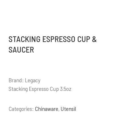
Selengkapnya
STACKING ESPRESSO CUP &
PRODUK / LAYANAN
SAUCER
Stainless Steel Work Tables
Cold Storage
Kitchen Equipment
Brand: Legacy
Bakery Equipment
Stacking Espresso Cup 3.5oz
Instalasi Gas & Ducting
Demo Kitchen & Showroom
Categories:
Chinaware
,
Utensil
Powerful, Heavy Duty Cooking Range