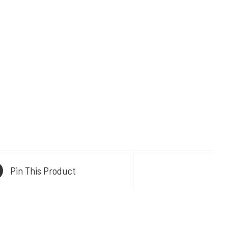
TAK
Email :
admin@mykitchenindonesia.com
 Central
Phone/WA :
ur
+6222-6317-5020 (BANDUNG)
41 B, Kb.
+62361-4487-413 (BALI)
 Condong,
+62 859-5393-3048 (WhatsApp)
rat 40284
CE
i No.106
Pin This Product
n, Bali,
80228
TORY