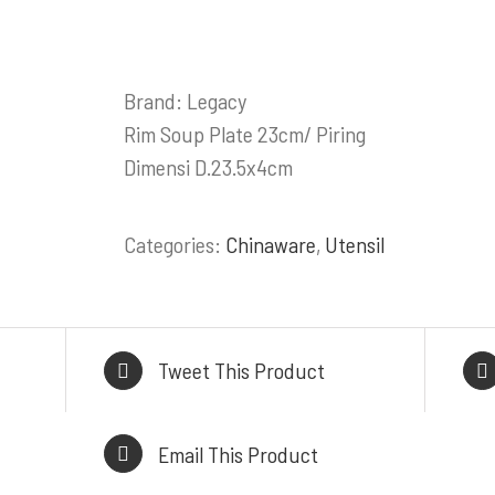
ODUK / LAYANAN
INFORMASI KON
ess Steel Work Tables
HEAD OFFICE
Brand: Legacy
Cold Storage
Komplek Perkantoran
Rim Soup Plate 23cm/ Piring
tchen Equipment
Sumber Makm
Dimensi D.23.5x4cm
akery Equipment
Jl. Kiaracondong No. 4
alasi Gas & Ducting
Kangkung, Kec. Kiara
Categories:
Chinaware
,
Utensil
Kitchen & Showroom
Kota Bandung, Jawa Ba
l, Heavy Duty Cooking
BRANCH OFFI
Range
Jl. By Pass Ngurah Ra
Tweet This Product
Pesanggaran, Pedunga
Denpasar Selatan 
Email This Product
WAREHOUSE/FAC