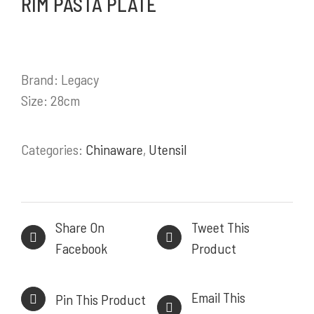
RIM PASTA PLATE
Stainless Steel Work Tables
Cold Storage
Kitchen Equipment
Brand: Legacy
Bakery Equipment
Size: 28cm
Instalasi Gas & Ducting
Demo Kitchen & Showroom
Categories:
Chinaware
,
Utensil
Powerful, Heavy Duty Cooking Range
Share On
Tweet This
INFORMASI KONTAK
Facebook
Product
HEAD OFFICE
Email This
Pin This Product
Komplek Perkantoran Central Sumber Makmur