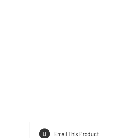
KONTAK KAMI
TAK
Email :
admin@mykitchenindonesia.com
 Central
Phone/WA :
ur
+6222-6317-5020 (BANDUNG)
41 B, Kb.
+62361-4487-413 (BALI)
 Condong,
+62 859-5393-3048 (WhatsApp)
rat 40284
CE
i No.106
n, Bali,
80228
Email This Product
TORY