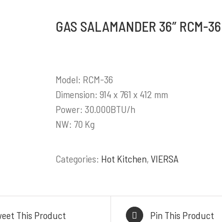
GAS SALAMANDER 36″ RCM-36
ODUK / LAYANAN
INFORMASI KON
ess Steel Work Tables
HEAD OFFICE
Cold Storage
Komplek Perkantoran
Model: RCM-36
tchen Equipment
Sumber Makm
Dimension: 914 x 761 x 412 mm
akery Equipment
Jl. Kiaracondong No. 4
Power: 30.000BTU/h
alasi Gas & Ducting
Kangkung, Kec. Kiara
NW: 70 Kg
Kitchen & Showroom
Kota Bandung, Jawa Ba
l, Heavy Duty Cooking
BRANCH OFFI
Range
Categories:
Hot Kitchen
,
VIERSA
Jl. By Pass Ngurah Ra
Pesanggaran, Pedunga
Denpasar Selatan 
eet This Product
Pin This Product
WAREHOUSE/FAC