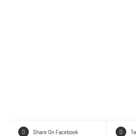
PR
Mykitchen Indonesia
adalah
Stainl
perusahaan yang saat ini menjadi
salah satu distributor produk-
Ki
produk pendukung bisnis yang
B
sangat berkembang di Indonesia.
Inst
Selengkapnya
Demo 
Powerfu
Share On Facebook
Tw