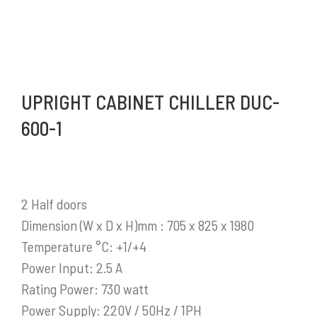
Mykitchen Indonesia
adalah perusahaan yang
saat ini menjadi salah satu distributor produk-
produk pendukung bisnis yang sangat
UPRIGHT CABINET CHILLER DUC-
berkembang di Indonesia.
600-1
Selengkapnya
2 Half doors
Dimension (W x D x H)mm : 705 x 825 x 1980
PRODUK / LAYANAN
Temperature °C: +1/+4
Power Input: 2.5 A
Stainless Steel Work Tables
Rating Power: 730 watt
Cold Storage
Power Supply: 220V / 50Hz / 1PH
Kitchen Equipment