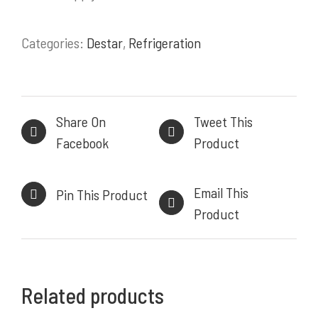
Bakery Equipment
Instalasi Gas & Ducting
Categories:
Destar
,
Refrigeration
Demo Kitchen & Showroom
Powerful, Heavy Duty Cooking Range
Share On
Tweet This
Facebook
Product
INFORMASI KONTAK
Email This
Pin This Product
HEAD OFFICE
Product
Komplek Perkantoran Central Sumber Makmur
Jl. Kiaracondong No. 441 B, Kb. Kangkung, Kec.
Kiara Condong,
Related products
Kota Bandung, Jawa Barat 40284