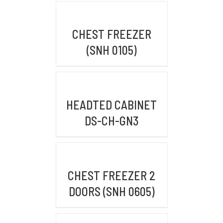
BRANCH OFFICE
DETAILS
Jl. By Pass Ngurah Rai No.106 Pesanggaran,
CHEST FREEZER
Pedungan, Bali, Denpasar Selatan 80228
(SNH 0105)
WAREHOUSE/FACTORY
FWR2+39R, Pasir Mukti, Kec. Citeureup,
DETAILS
Kabupaten Bogor, Jawa Barat 16810
HEADTED CABINET
DS-CH-GN3
KONTAK KAMI
DETAILS
Email :
admin@mykitchenindonesia.com
CHEST FREEZER 2
DOORS (SNH 0605)
Phone/WA :
+6222-6317-5020 (BANDUNG)
DETAILS