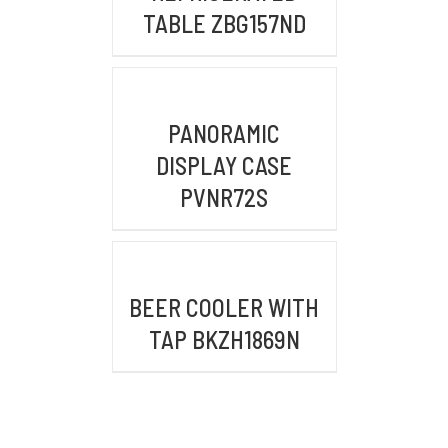
TABLE ZBG157ND
KONTAK KAMI
DETAILS
PANORAMIC
Email :
admin@mykitchenindonesia.com
DISPLAY CASE
PVNR72S
Phone/WA :
+6222-6317-5020 (BANDUNG)
DETAILS
+62361-4487-413 (BALI)
+62 859-5393-3048 (WhatsApp)
BEER COOLER WITH
TAP BKZH1869N