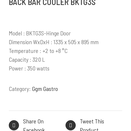
BACK BAR COOLER BKTG3S
Selengkapnya
Model : BKTG3S-Hinge Door
PRODUK / LAYANAN
Dimension WxDxH : 1335 x 505 x 895 mm
Temperature : +2 to +8 °C
Stainless Steel Work Tables
Capacity : 320 L
Cold Storage
Power : 350 watts
Kitchen Equipment
Bakery Equipment
Category:
Ggm Gastro
Instalasi Gas & Ducting
Demo Kitchen & Showroom
Powerful, Heavy Duty Cooking Range
Share On
Tweet This
Facebook
Product